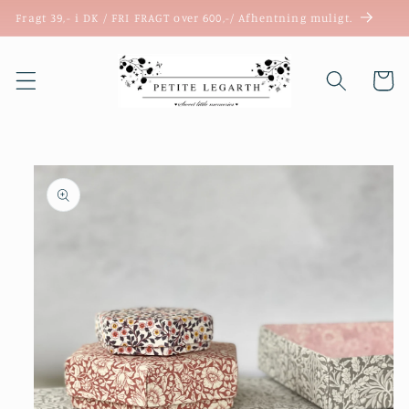
Gå til
Fragt 39,- i DK / FRI FRAGT over 600,-/ Afhentning muligt.
indhold
Indkøbsk
 til
roduktoplysninger