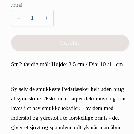
Antal
Reducer
Øg
antallet
antallet
for
for
6-
6-
Udsolgt
kantet
kantet
Pedari
Pedari
æske.
æske.
Str 2 færdig mål: Højde: 3,5 cm / Dia: 10 /11 cm
Str
Str
2
2
Sy selv de smukkeste Pedariæsker helt uden brug
af symaskine. Æskerne er super dekorative og kan
laves i et hav smukke tekstiler. Lav dem med
inderstof og ydrestof i to forskellige prints - det
giver et sjovt og spændene udtryk når man åbner