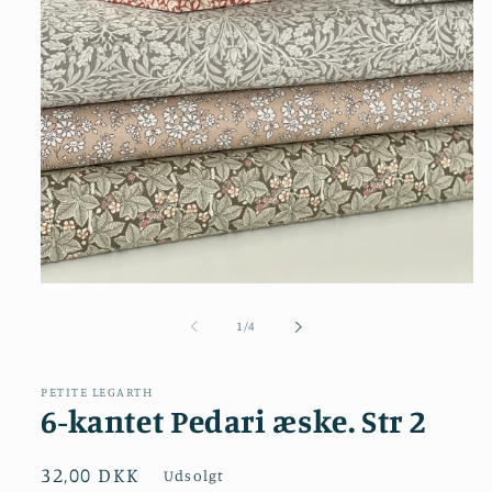
Åbn
mediet
1
af
1
/
4
i
modus
PETITE LEGARTH
6-kantet Pedari æske. Str 2
Normalpris
32,00 DKK
Udsolgt