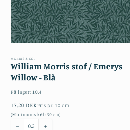
Åbn
mediet
1
i
MORRIS & CO.
modus
William Morris stof / Emerys
Willow - Blå
På lager:
10.4
Normalpris
17,20 DKK
Pris pr. 10 cm
(Minimums køb 30 cm)