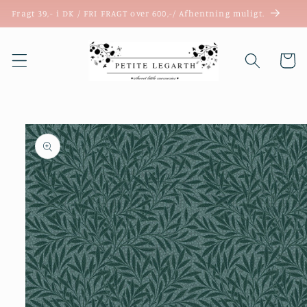
Gå til
Fragt 39,- i DK / FRI FRAGT over 600,-/ Afhentning muligt.
indhold
Indkøbsk
 til
roduktoplysninger