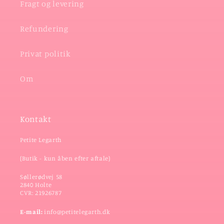
Fragt og levering
Refundering
Privat politik
Om
Kontakt
Petite Legarth
(Butik - kun åben efter aftale)
Søllerødvej 58
2840 Holte
CVR: 21926787
E-mail:
info@petitelegarth.dk