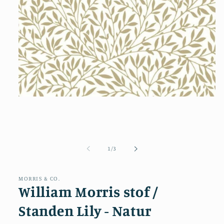
Åbn
mediet
1
i
modus
af
1
/
3
MORRIS & CO.
William Morris stof /
Standen Lily - Natur