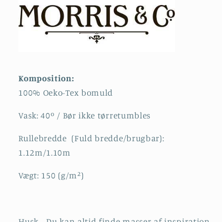
Komposition:
100% Oeko-Tex bomuld
Vask: 40º / Bør ikke
tørretumbles
Rullebredde (Fuld bredde/brugbar):
1.12m/1.10m
Vægt: 150
(g/m²)
Husk - Du kan altid finde masser af inspiration