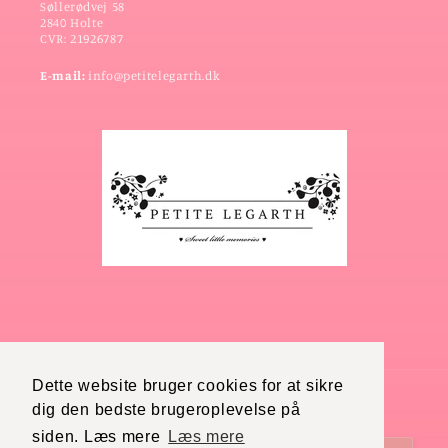
Søllerødvej 58
2840 Holte
CVR: 21926787
E-mail:
info@petitelegarth.dk
Dette website bruger cookies for at sikre
dig den bedste brugeroplevelse på
Land/område
Sprog
siden. Læs mere
Læs mere