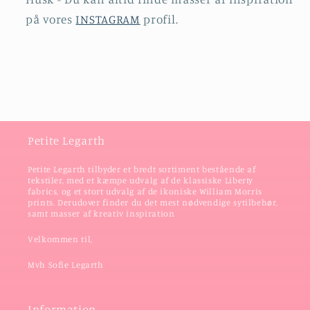
på vores
INSTAGRAM
profil.
Petite Legarth
Petite Legarth tilbyder et bredt sortiment bestående af
tekstiler, med et kæmpe udvalg af de klassiske Liberty
fabrics, og et stort udvalg af de ikoniske William Morris
prints. Derudover finder du det mest nødvendige sytilbehør,
samt masser af kreativ inspiration
Velkommen til,
Mvh Sofie Legarth
Information