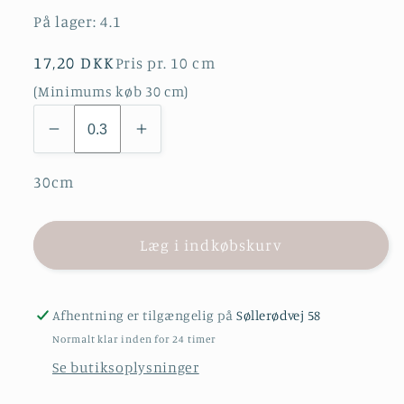
På lager:
4.1
Normalpris
17,20 DKK
Pris pr. 10 cm
(Minimums køb 30 cm)
30cm
Læg i indkøbskurv
Afhentning er tilgængelig på
Søllerødvej 58
Normalt klar inden for 24 timer
Se butiksoplysninger